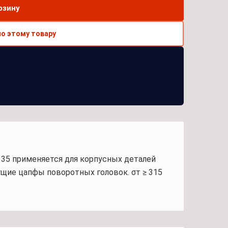
рзину
по этому товару
и 35 применяется для корпусных деталей
щие цапфы поворотных головок. σт ≥ 315