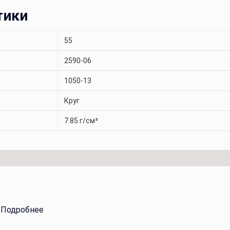
тики
55
2590-06
1050-13
Круг
7.85 г/см³
.
Подробнее