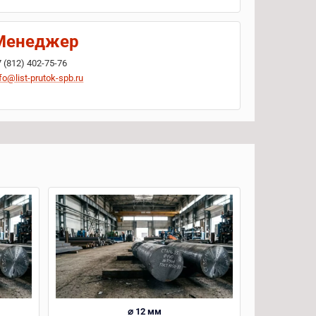
Менеджер
7 (812) 402-75-76
fo@list-prutok-spb.ru
⌀ 12 мм