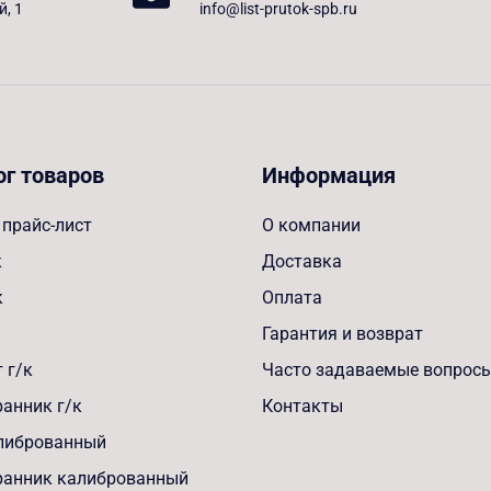
й, 1
info@list-prutok-spb.ru
ог товаров
Информация
прайс-лист
О компании
к
Доставка
к
Оплата
Гарантия и возврат
 г/к
Часто задаваемые вопрос
анник г/к
Контакты
алиброванный
ранник калиброванный