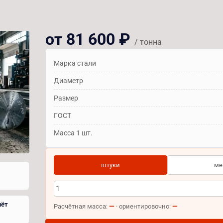
от 81 600 ₽
/ тонна
Марка стали
Диаметр
Размер
ГОСТ
Масса 1 шт.
штуки
ме
чёт
—
—
Расчётная масса:
· ориентировочно: