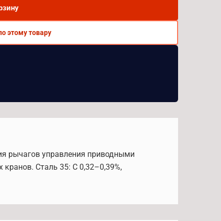
рзину
по этому товару
ния рычагов управления приводными
кранов. Сталь 35: C 0,32–0,39%,