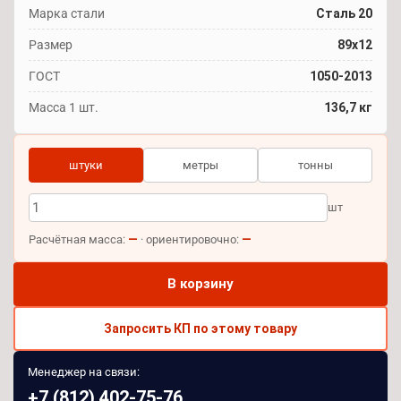
Марка стали
Сталь 20
Размер
89x12
ГОСТ
1050-2013
Масса 1 шт.
136,7 кг
штуки
метры
тонны
шт
—
—
Расчётная масса:
· ориентировочно:
В корзину
Запросить КП по этому товару
Менеджер на связи:
+7 (812) 402-75-76