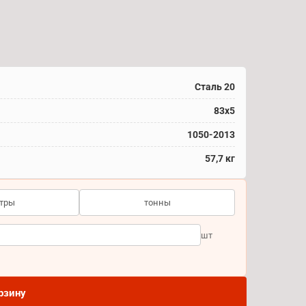
Сталь 20
83x5
1050-2013
57,7 кг
тры
тонны
шт
рзину