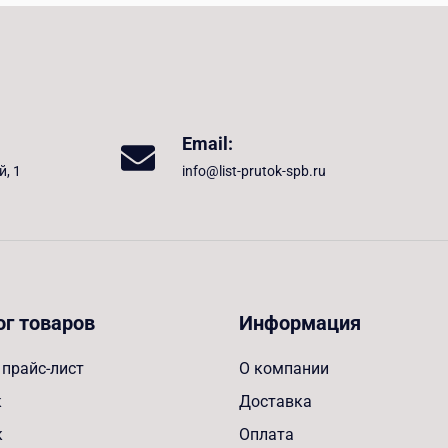
Email:
й, 1
info@list-prutok-spb.ru
ог товаров
Информация
прайс-лист
О компании
к
Доставка
к
Оплата