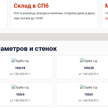
Склад в СПб
Опт и розница, всегда в наличии, отгрузка день в день
+
при оплате до 14:00.
in
иаметров и стенок
102x18
102x20
от 138 600 ₽/т
от 138 600 ₽/т
102x4
102x5
от 148 500 ₽/т
от 148 500 ₽/т