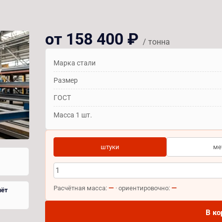
от 158 400 ₽
/ тонна
Марка стали
Размер
ГОСТ
Масса 1 шт.
штуки
ме
—
—
Расчётная масса:
· ориентировочно:
чёт
В ко