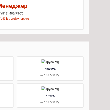
Менеджер
7 (812) 402-75-76
fo@list-prutok-spb.ru
102x24
от 138 600 ₽/т
102x6
от 148 500 ₽/т