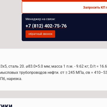
Запросить КП 
Менеджер на связи:
+7 (812) 402-75-76
обратный звонок
 сталь 20. ⌀83.0×5.0 мм; масса 1 п.м. - 9.62 кг; D/t = 16
мысловых трубопроводов нефти. σт ≥ 245 МПа, σв = 410–5
Пб, нарезка.
тики