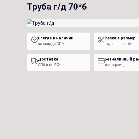
Труба г/д 70*6
Всегда в наличии
Резка в размер
на складе СПб
под ваш чертёж
Доставка
Безналичный ра
СПб и по РФ
для юрлиц