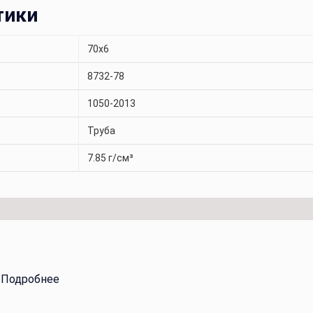
тики
70x6
8732-78
1050-2013
Труба
7.85 г/см³
.
Подробнее