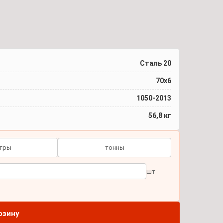
Сталь 20
70x6
1050-2013
56,8 кг
тры
тонны
шт
рзину