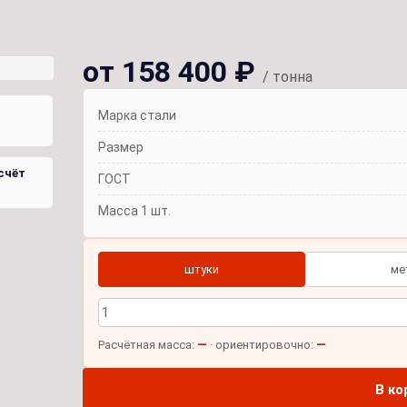
от 158 400 ₽
/ тонна
Марка стали
Размер
счёт
ГОСТ
Масса 1 шт.
штуки
ме
—
—
Расчётная масса:
· ориентировочно:
В ко