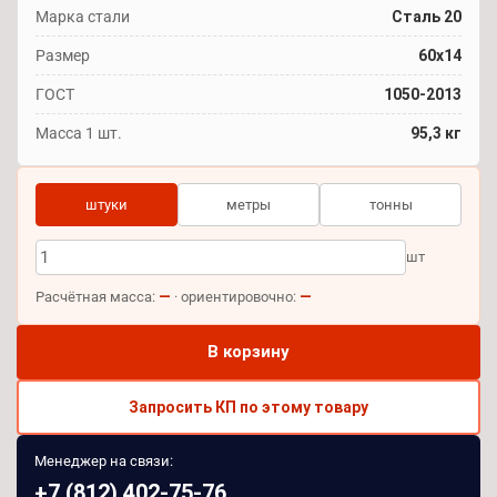
Марка стали
Сталь 20
Размер
60x14
ГОСТ
1050-2013
Масса 1 шт.
95,3 кг
штуки
метры
тонны
шт
—
—
Расчётная масса:
· ориентировочно:
В корзину
Запросить КП по этому товару
Менеджер на связи:
+7 (812) 402-75-76