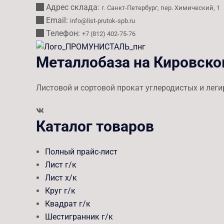
Адрес склада:
г. Санкт-Петербург, пер. Химический, 1
Email:
info@list-prutok-spb.ru
Телефон:
+7 (812) 402-75-76
Металлобаза на Кировск
Листовой и сортовой прокат углеродистых и лег
Каталог товаров
Полный прайс-лист
Лист г/к
Лист х/к
Круг г/к
Квадрат г/к
Шестигранник г/к