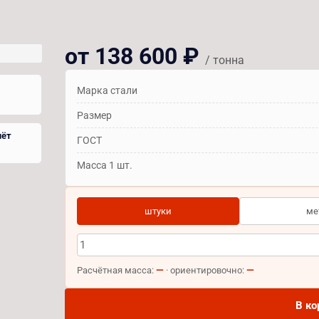
от 138 600 ₽
/ тонна
Марка стали
Размер
чёт
ГОСТ
Масса 1 шт.
штуки
ме
—
—
Расчётная масса:
· ориентировочно:
В ко