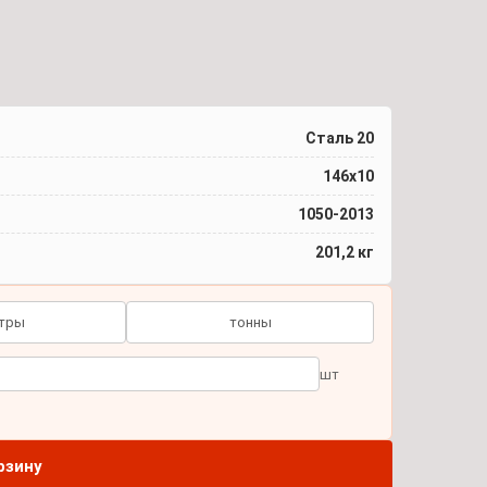
Сталь 20
146x10
1050-2013
201,2 кг
тры
тонны
шт
рзину