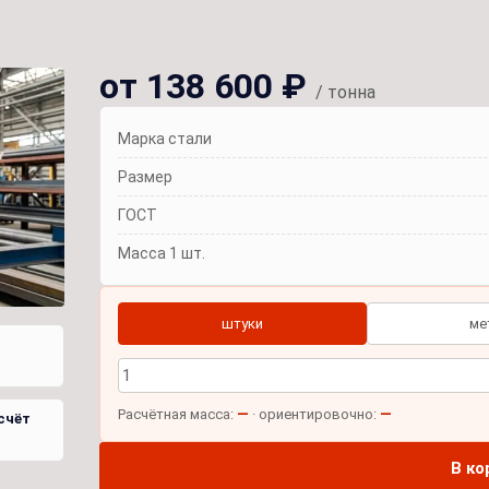
от 138 600 ₽
/ тонна
Марка стали
Размер
ГОСТ
Масса 1 шт.
штуки
ме
—
—
Расчётная масса:
· ориентировочно:
счёт
В ко