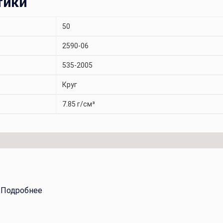
тики
50
2590-06
535-2005
Круг
7.85 г/см³
.
Подробнее