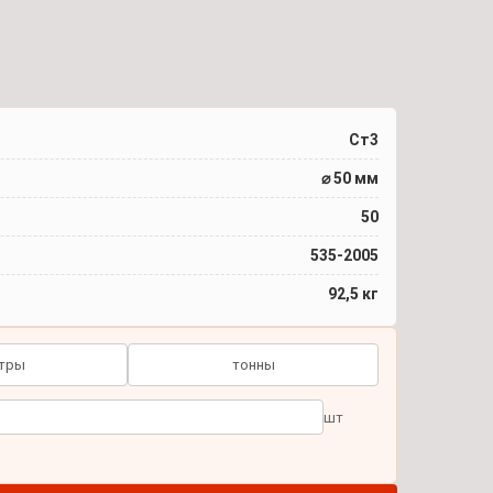
Ст3
⌀ 50 мм
50
535-2005
92,5 кг
тры
тонны
шт