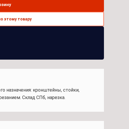
рзину
по этому товару
го назначения: кронштейны, стойки,
езанием. Склад СПб, нарезка.