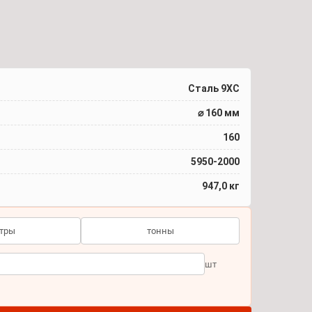
Сталь 9ХС
⌀ 160 мм
160
5950-2000
947,0 кг
тры
тонны
шт