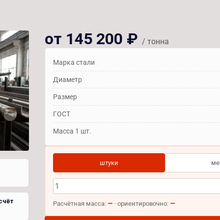
от 145 200 ₽
/ тонна
Марка стали
Диаметр
Размер
ГОСТ
Масса 1 шт.
штуки
ме
счёт
—
—
Расчётная масса:
· ориентировочно: