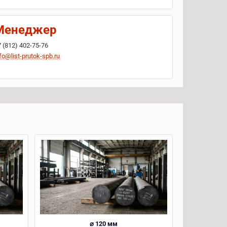
Менеджер
7 (812) 402-75-76
fo@list-prutok-spb.ru
⌀ 120 мм