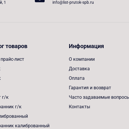
й, 1
info@list-prutok-spb.ru
ог товаров
Информация
прайс-лист
О компании
к
Доставка
к
Оплата
Гарантия и возврат
 г/к
Часто задаваемые вопрос
анник г/к
Контакты
алиброванный
ранник калиброванный