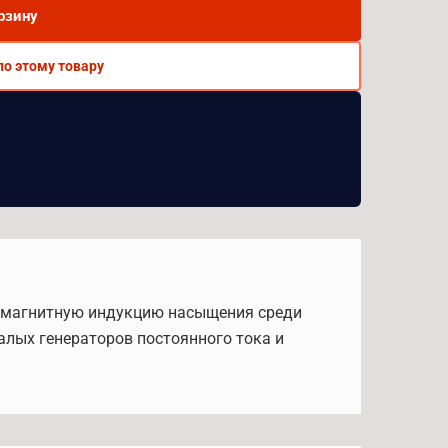
рзину
по этому товару
ю магнитную индукцию насыщения среди
малых генераторов постоянного тока и