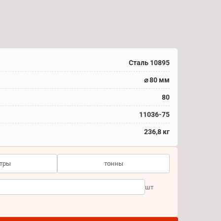
Сталь 10895
⌀ 80 мм
80
11036-75
236,8 кг
тры
тонны
шт