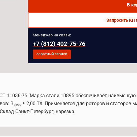
В ко
Запросить КП 
Менеджер на связи:
+7 (812) 402-75-76
обратный звонок
ОСТ 11036-75. Марка стали 10895 обеспечивает наивысшу
в: B₂₅₀₀ ≥ 2,00 Тл. Применяется для роторов и статоров 
Склад Санкт-Петербург, нарезка.