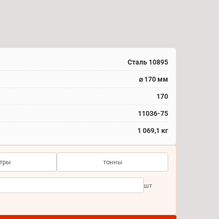
Сталь 10895
⌀ 170 мм
170
11036-75
1 069,1 кг
тры
тонны
шт