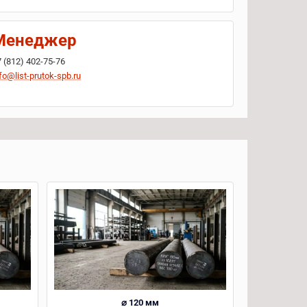
Менеджер
7 (812) 402-75-76
fo@list-prutok-spb.ru
⌀ 120 мм