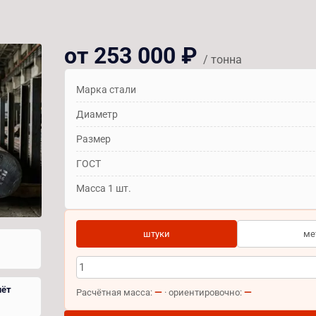
от 253 000 ₽
/ тонна
Марка стали
Диаметр
Размер
ГОСТ
Масса 1 шт.
штуки
ме
чёт
—
—
Расчётная масса:
· ориентировочно: