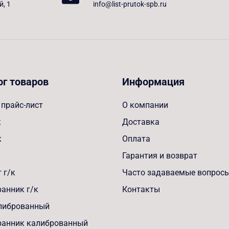
й, 1
info@list-prutok-spb.ru
ог товаров
Информация
прайс-лист
О компании
к
Доставка
к
Оплата
Гарантия и возврат
 г/к
Часто задаваемые вопрос
анник г/к
Контакты
алиброванный
ранник калиброванный