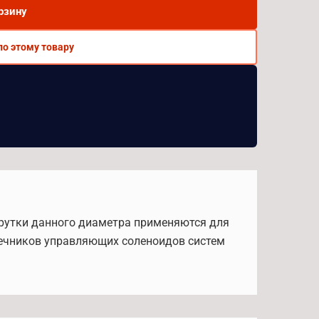
рзину
по этому товару
 Прутки данного диаметра применяются для
ечников управляющих соленоидов систем