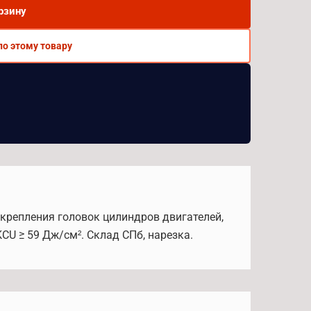
рзину
по этому товару
 крепления головок цилиндров двигателей,
CU ≥ 59 Дж/см². Склад СПб, нарезка.