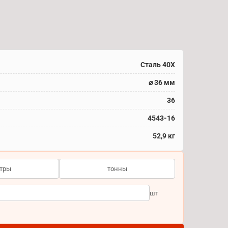
Сталь 40Х
⌀ 36 мм
36
4543-16
52,9 кг
тры
тонны
шт