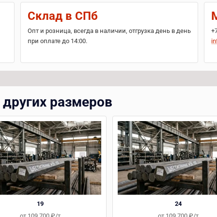
Склад в СПб
Опт и розница, всегда в наличии, отгрузка день в день
+
при оплате до 14:00.
in
 других размеров
19
24
от 109 700 ₽/т
от 109 700 ₽/т