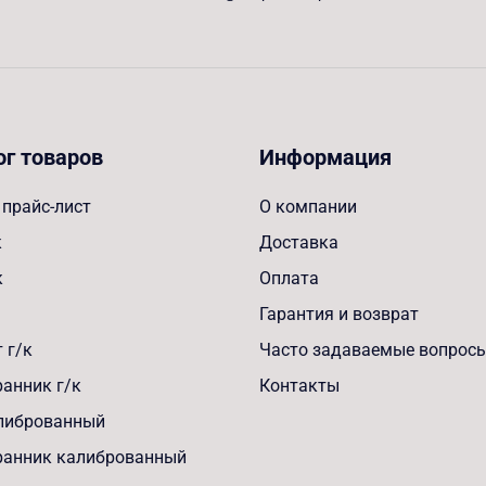
ог товаров
Информация
прайс-лист
О компании
к
Доставка
к
Оплата
Гарантия и возврат
 г/к
Часто задаваемые вопрос
анник г/к
Контакты
алиброванный
ранник калиброванный