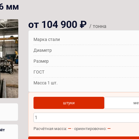
36 мм
от 104 900 ₽
/ тонна
Марка стали
Диаметр
Размер
ГОСТ
Масса 1 шт.
штуки
ме
—
—
Расчётная масса:
· ориентировочно:
чёт