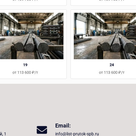
19
24
от 113 600 ₽/т
от 113 600 ₽/т
Email:
й, 1
info@list-prutok-spb.ru