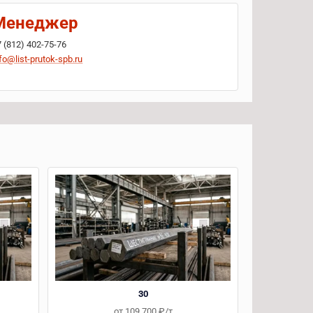
Менеджер
7 (812) 402-75-76
fo@list-prutok-spb.ru
30
от 109 700 ₽/т