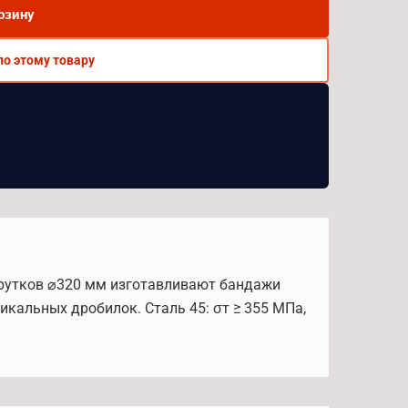
рзину
по этому товару
 прутков ⌀320 мм изготавливают бандажи
кальных дробилок. Сталь 45: σт ≥ 355 МПа,