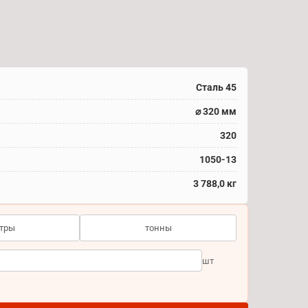
Сталь 45
⌀ 320 мм
320
1050-13
3 788,0 кг
тры
тонны
шт