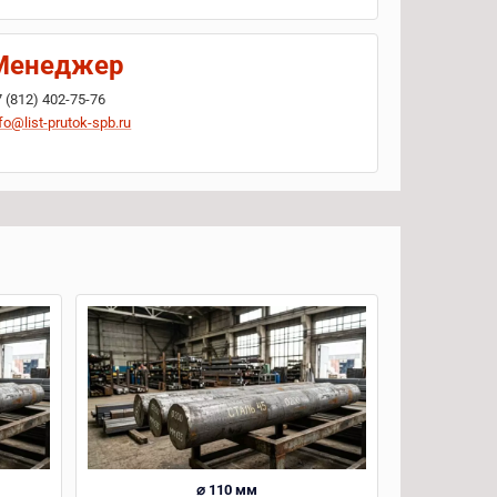
Менеджер
7 (812) 402-75-76
fo@list-prutok-spb.ru
⌀ 110 мм