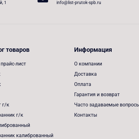
й, 1
info@list-prutok-spb.ru
ог товаров
Информация
прайс-лист
О компании
к
Доставка
к
Оплата
Гарантия и возврат
 г/к
Часто задаваемые вопрос
анник г/к
Контакты
алиброванный
ранник калиброванный