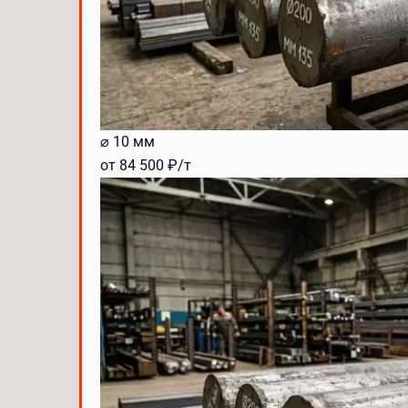
⌀ 10 мм
от 84 500 ₽/т