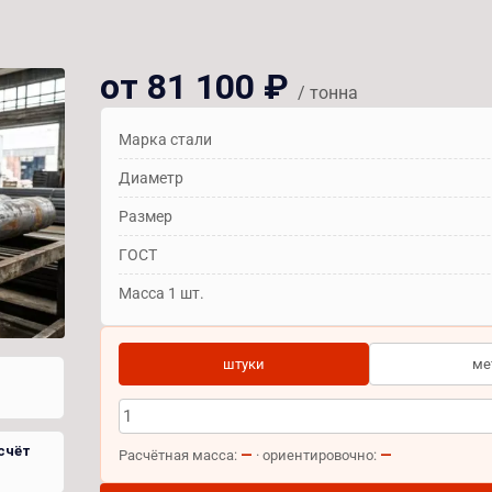
от 81 100 ₽
/ тонна
Марка стали
Диаметр
Размер
ГОСТ
Масса 1 шт.
штуки
ме
счёт
—
—
Расчётная масса:
· ориентировочно: