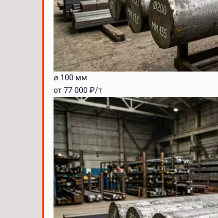
⌀ 100 мм
от 77 000 ₽/т