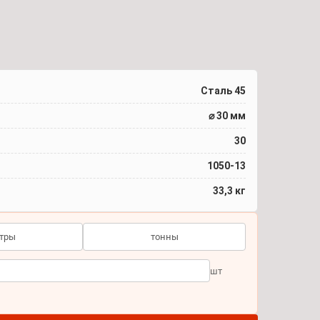
Сталь 45
⌀ 30 мм
30
1050-13
33,3 кг
тры
тонны
шт