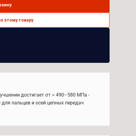
рзину
по этому товару
лучшении достигает σт = 490–580 МПа -
 для пальцев и осей цепных передач