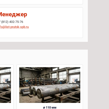
Менеджер
7 (812) 402-75-76
fo@list-prutok-spb.ru
⌀ 110 мм