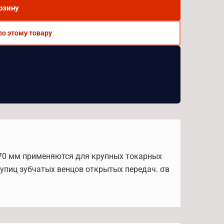
рзину
по этому товару
⌀170 мм применяются для крупных токарных
упиц зубчатых венцов открытых передач. σв