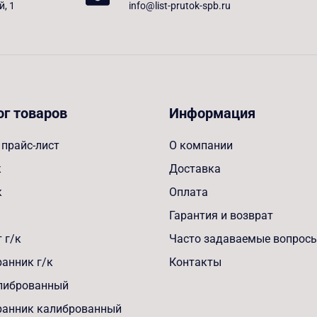
й, 1
info@list-prutok-spb.ru
ог товаров
Информация
прайс-лист
О компании
к
Доставка
к
Оплата
Гарантия и возврат
 г/к
Часто задаваемые вопрос
анник г/к
Контакты
алиброванный
ранник калиброванный