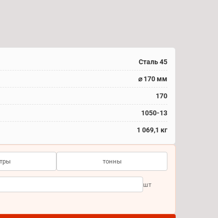
Сталь 45
⌀ 170 мм
170
1050-13
1 069,1 кг
тры
тонны
шт