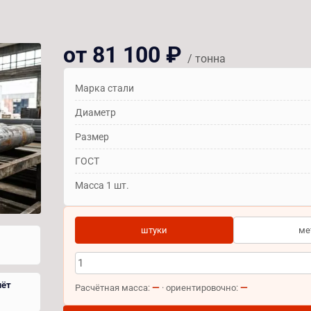
от 81 100 ₽
/ тонна
Марка стали
Диаметр
Размер
ГОСТ
Масса 1 шт.
штуки
ме
чёт
—
—
Расчётная масса:
· ориентировочно: