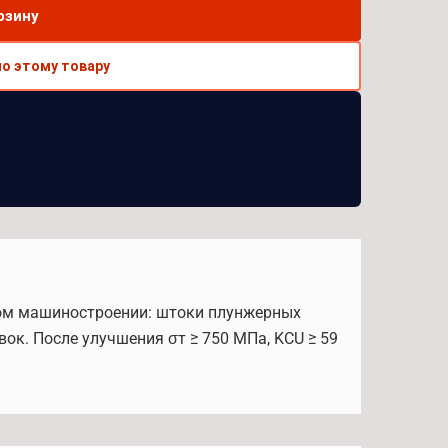
рзину
по этому товару
ном машиностроении: штоки плунжерных
ок. После улучшения σт ≥ 750 МПа, KCU ≥ 59