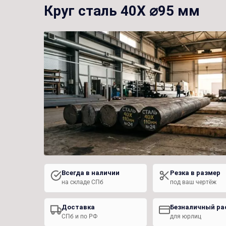
Круг сталь 40Х ⌀95 мм
Всегда в наличии
Резка в размер
на складе СПб
под ваш чертёж
Доставка
Безналичный ра
СПб и по РФ
для юрлиц