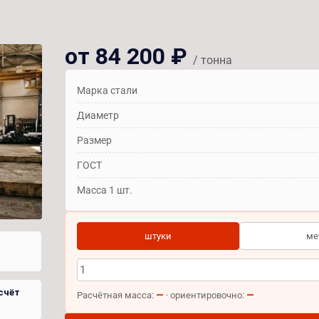
от 84 200 ₽
/ тонна
Марка стали
Диаметр
Размер
ГОСТ
Масса 1 шт.
штуки
ме
счёт
—
—
Расчётная масса:
· ориентировочно: