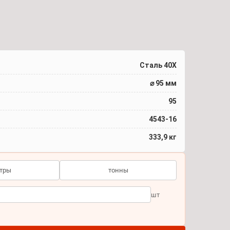
Сталь 40Х
⌀ 95 мм
95
4543-16
333,9 кг
тры
тонны
шт