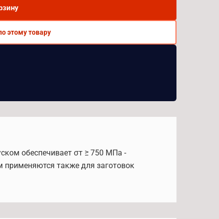
рзину
по этому товару
уском обеспечивает σт ≥ 750 МПа -
м применяются также для заготовок