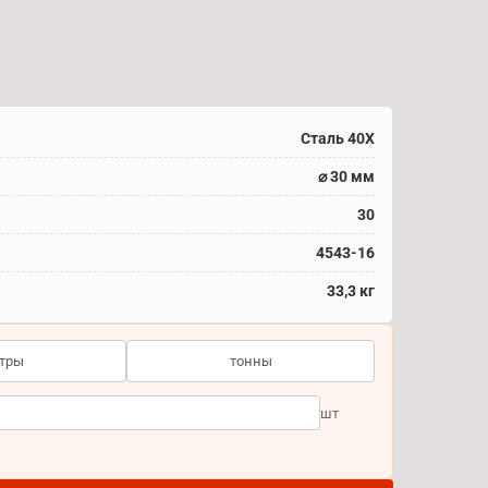
Сталь 40Х
⌀ 30 мм
30
4543-16
33,3 кг
тры
тонны
шт