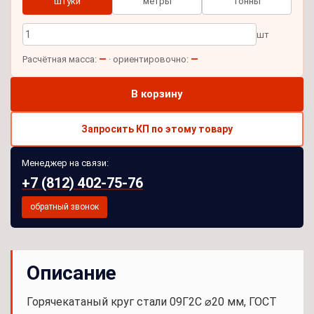
штуки
метры
тонны
шт
—
—
Расчётная масса:
· ориентировочно:
В корзину
Запросить КП по этому товару
Менеджер на связи:
+7 (812) 402-75-76
обратный звонок
Описание
Горячекатаный круг стали 09Г2С ⌀20 мм, ГОСТ