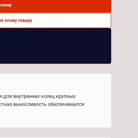
рзину
по этому товару
я для внутренних колец крупных
ктная выносливость обеспечивается