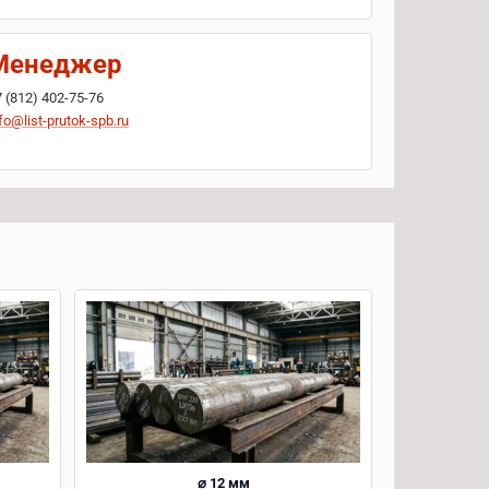
Менеджер
7 (812) 402-75-76
fo@list-prutok-spb.ru
⌀ 12 мм