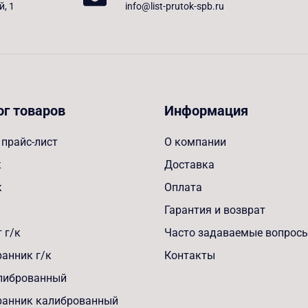
й, 1
info@list-prutok-spb.ru
ог товаров
Информация
прайс-лист
О компании
к
Доставка
к
Оплата
Гарантия и возврат
 г/к
Часто задаваемые вопрос
анник г/к
Контакты
алиброванный
ранник калиброванный