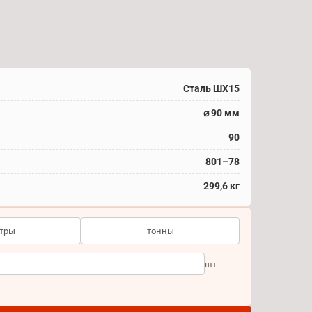
Сталь ШХ15
⌀ 90 мм
90
801–78
299,6 кг
тры
тонны
шт