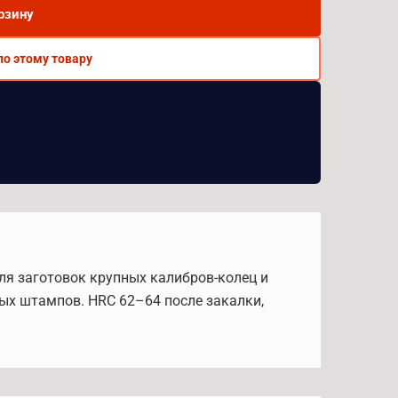
рзину
по этому товару
для заготовок крупных калибров-колец и
ых штампов. HRC 62–64 после закалки,