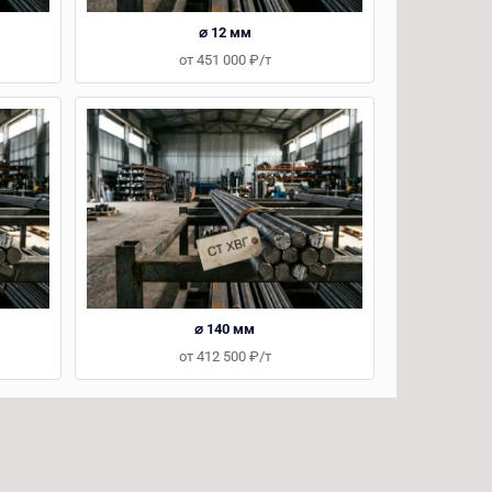
⌀ 12 мм
от 451 000 ₽/т
⌀ 140 мм
от 412 500 ₽/т