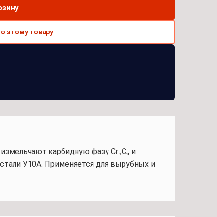
рзину
по этому товару
 измельчают карбидную фазу Cr₇C₃ и
стали У10А. Применяется для вырубных и