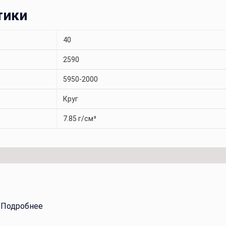
тики
40
2590
5950-2000
Круг
7.85 г/см³
.
Подробнее