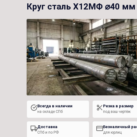
Круг сталь Х12МФ ⌀40 мм
Всегда в наличии
Резка в размер
на складе СПб
под ваш чертёж
Доставка
Безналичный ра
СПб и по РФ
для юрлиц