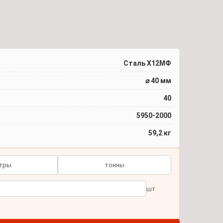
Сталь Х12МФ
⌀ 40 мм
40
5950-2000
59,2 кг
тры
тонны
шт