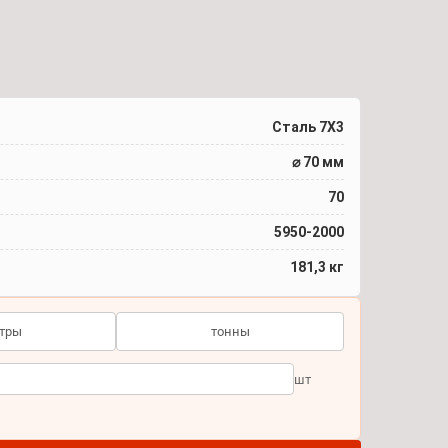
Сталь 7Х3
⌀ 70 мм
70
5950-2000
181,3 кг
тры
тонны
шт