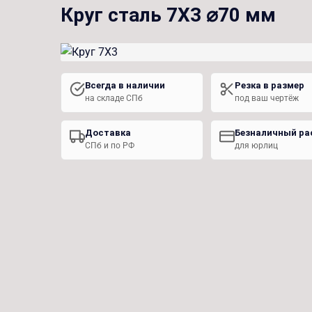
Круг сталь 7Х3 ⌀70 мм
Всегда в наличии
Резка в размер
на складе СПб
под ваш чертёж
Доставка
Безналичный ра
СПб и по РФ
для юрлиц