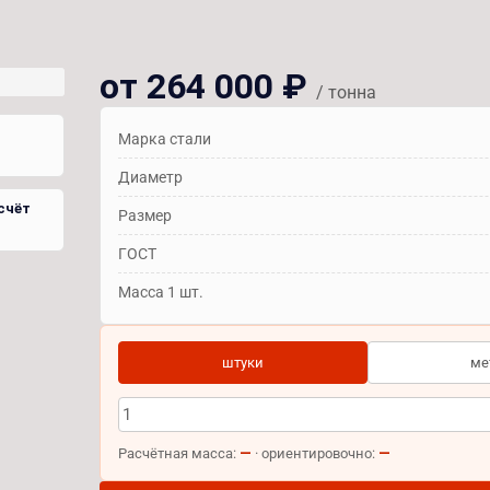
от 264 000 ₽
/ тонна
Марка стали
Диаметр
счёт
Размер
ГОСТ
Масса 1 шт.
штуки
ме
—
—
Расчётная масса:
· ориентировочно: