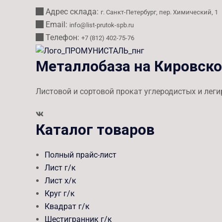
Адрес склада:
г. Санкт-Петербург, пер. Химический, 1
Email:
info@list-prutok-spb.ru
Телефон:
+7 (812) 402-75-76
Металлобаза на Кировск
Листовой и сортовой прокат углеродистых и лег
Каталог товаров
Полный прайс-лист
Лист г/к
Лист х/к
Круг г/к
Квадрат г/к
Шестигранник г/к