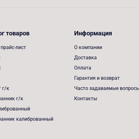
ог товаров
Информация
прайс-лист
О компании
к
Доставка
к
Оплата
Гарантия и возврат
 г/к
Часто задаваемые вопрос
анник г/к
Контакты
алиброванный
ранник калиброванный