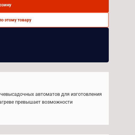
рзину
по этому товару
рячевысадочных автоматов для изготовления
 нагреве превышает возможности