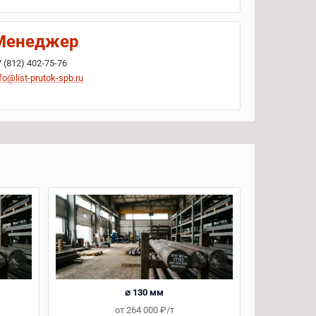
Менеджер
7 (812) 402-75-76
fo@list-prutok-spb.ru
⌀ 130 мм
от 264 000 ₽/т