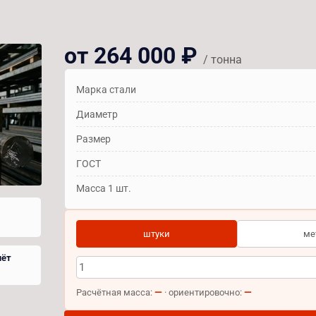
от 264 000 ₽
/ тонна
Марка стали
Диаметр
Размер
ГОСТ
Масса 1 шт.
штуки
ме
чёт
—
—
Расчётная масса:
· ориентировочно: