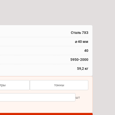
Сталь 7Х3
⌀ 40 мм
40
5950-2000
59,2 кг
тры
тонны
шт