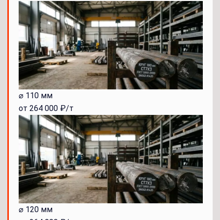
⌀ 110 мм
от 264 000 ₽/т
⌀ 120 мм