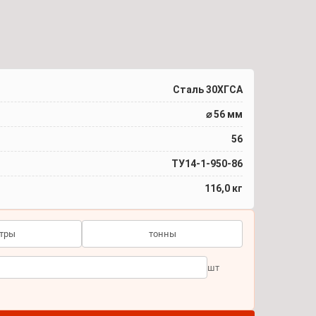
Сталь 30ХГСА
⌀ 56 мм
56
ТУ14-1-950-86
116,0 кг
тры
тонны
шт