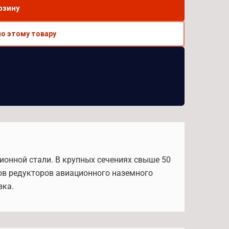
рзину
по этому товару
ионной стали. В крупных сечениях свыше 50
лов редукторов авиационного наземного
зка.