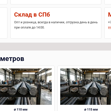
Склад в СПб
Опт и розница, всегда в наличии, отгрузка день в день
+
при оплате до 14:00.
in
аметров
⌀ 110 мм
⌀ 115 мм