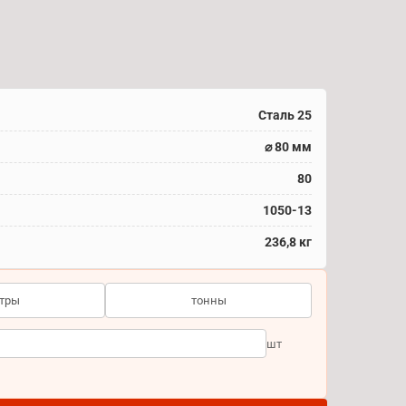
Сталь 25
⌀ 80 мм
80
1050-13
236,8 кг
тры
тонны
шт