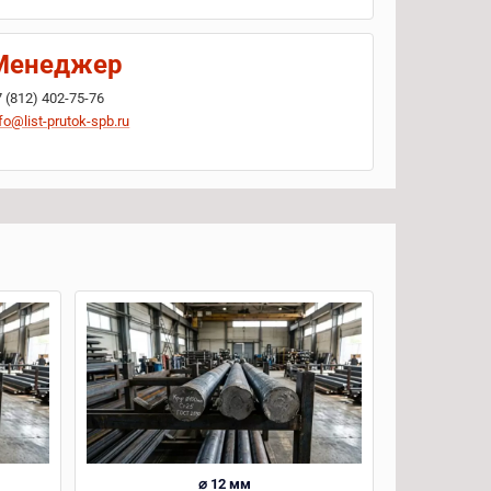
Менеджер
7 (812) 402-75-76
fo@list-prutok-spb.ru
⌀ 12 мм