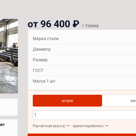
от 96 400 ₽
/ тонна
Марка стали
Диаметр
Размер
ГОСТ
Масса 1 шт.
штуки
ме
чёт
—
—
Расчётная масса:
· ориентировочно: