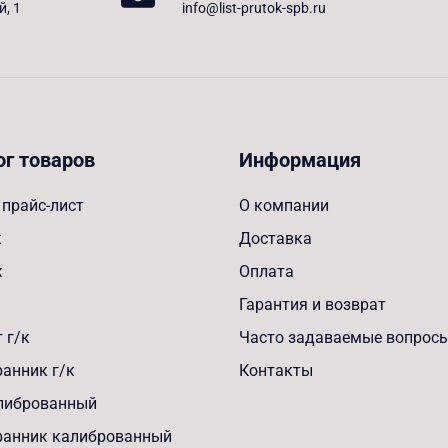
й, 1
info@list-prutok-spb.ru
ог товаров
Информация
прайс-лист
О компании
к
Доставка
к
Оплата
Гарантия и возврат
 г/к
Часто задаваемые вопрос
анник г/к
Контакты
алиброванный
ранник калиброванный