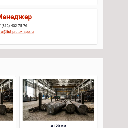
Менеджер
7 (812) 402-75-76
fo@list-prutok-spb.ru
⌀ 120 мм