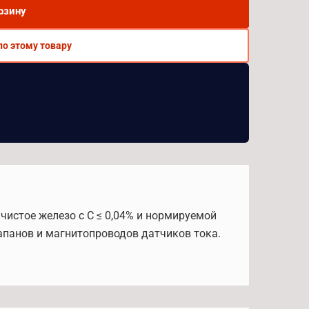
рзину
по этому товару
 чистое железо с C ≤ 0,04% и нормируемой
лапанов и магнитопроводов датчиков тока.