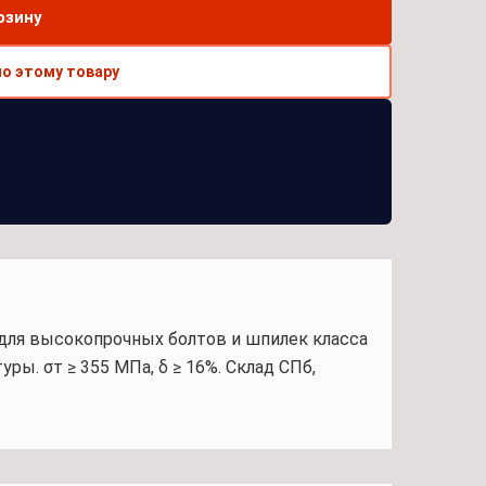
рзину
по этому товару
 для высокопрочных болтов и шпилек класса
ы. σт ≥ 355 МПа, δ ≥ 16%. Склад СПб,