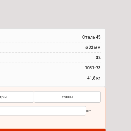
Сталь 45
⌀ 32 мм
32
1051-73
41,8 кг
тры
тонны
шт