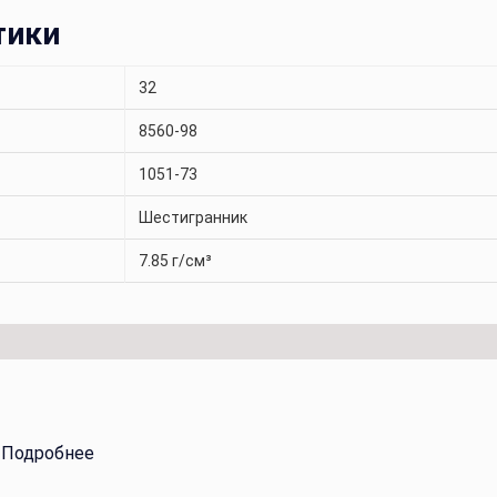
тики
32
8560-98
1051-73
Шестигранник
7.85 г/см³
.
Подробнее