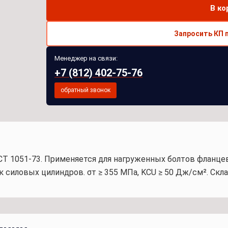
В ко
Запросить КП 
Менеджер на связи:
+7 (812) 402-75-76
обратный звонок
СТ 1051-73. Применяется для нагруженных болтов фланц
силовых цилиндров. σт ≥ 355 МПа, KCU ≥ 50 Дж/см². Склад