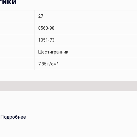
тики
27
8560-98
1051-73
Шестигранник
7.85 г/см³
.
Подробнее