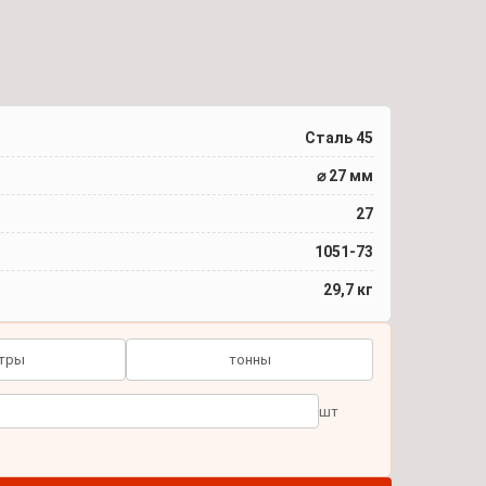
Сталь 45
⌀ 27 мм
27
1051-73
29,7 кг
тры
тонны
шт