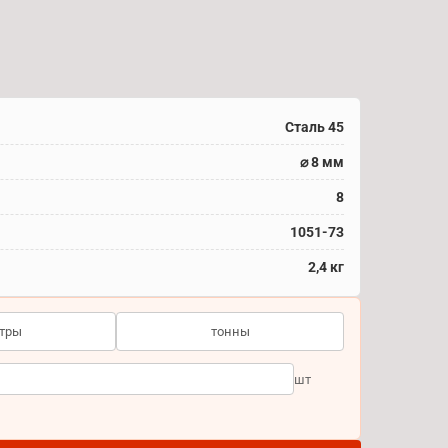
Сталь 45
⌀ 8 мм
8
1051-73
2,4 кг
тры
тонны
шт