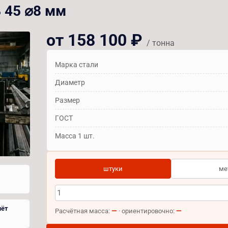
 45 ⌀8 мм
от 158 100 ₽
/ тонна
Марка стали
Диаметр
Размер
ГОСТ
Масса 1 шт.
штуки
ме
чёт
—
—
Расчётная масса:
· ориентировочно: