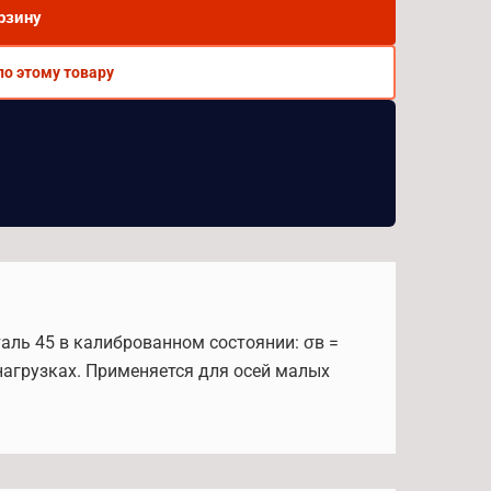
рзину
по этому товару
таль 45 в калиброванном состоянии: σв =
нагрузках. Применяется для осей малых