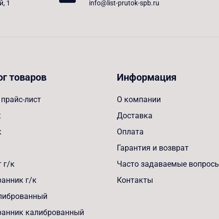
й, 1
info@list-prutok-spb.ru
ог товаров
Информация
прайс-лист
О компании
к
Доставка
к
Оплата
Гарантия и возврат
 г/к
Часто задаваемые вопрос
анник г/к
Контакты
алиброванный
ранник калиброванный