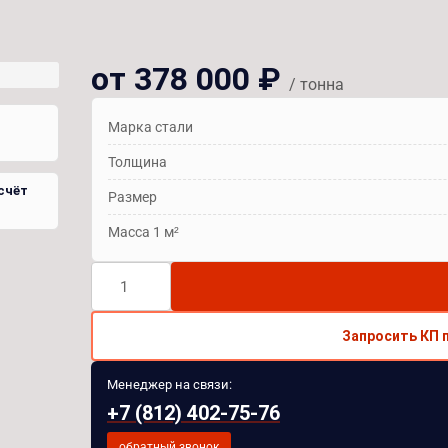
от 378 000 ₽
/ тонна
Марка стали
Толщина
счёт
Размер
Масса 1 м²
Количество
товара
Лист
Запросить КП 
RAEX
400
Менеджер на связи:
80
+7 (812) 402-75-76
мм
обратный звонок