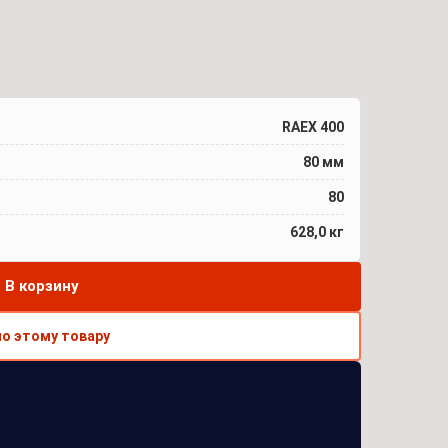
RAEX 400
80 мм
80
628,0 кг
В корзину
по этому товару