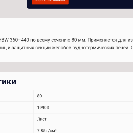
 HBW 360–440 по всему сечению 80 мм. Применяется для и
ц и защитных секций желобов руднотермических печей. Ск
тики
80
19903
Лист
7.85 г/см³