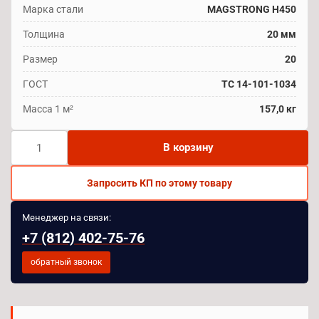
Марка стали
MAGSTRONG H450
Толщина
20 мм
Размер
20
ГОСТ
TC 14-101-1034
Масса 1 м²
157,0 кг
Количество
В корзину
товара
Лист
Запросить КП по этому товару
MAGSTRONG
H450
Менеджер на связи:
20
+7 (812) 402-75-76
мм
обратный звонок