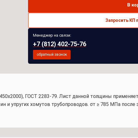
В ко
Запросить КП 
Менеджер на связи:
+7 (812) 402-75-76
обратный звонок
6х450х2000), ГОСТ 2283-79. Лист данной толщины применяе
н и упругих хомутов трубопроводов. σт ≥ 785 МПа после з