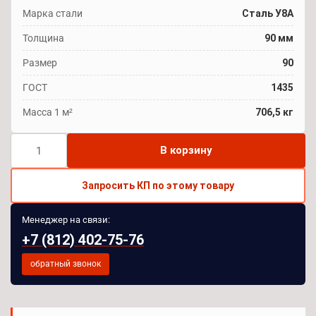
Марка стали
Сталь У8А
Толщина
90 мм
Размер
90
ГОСТ
1435
Масса 1 м²
706,5 кг
Количество
В корзину
товара
Лист
Запросить КП по этому товару
сталь
У8А
Менеджер на связи:
90
+7 (812) 402-75-76
мм
обратный звонок