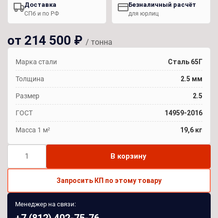
Доставка
Безналичный расчёт
СПб и по РФ
для юрлиц
от 214 500 ₽
/ тонна
Марка стали
Сталь 65Г
Толщина
2.5 мм
Размер
2.5
ГОСТ
14959-2016
Масса 1 м²
19,6 кг
Количество
В корзину
товара
Лист
Запросить КП по этому товару
г/
к
Менеджер на связи:
сталь
+7 (812) 402-75-76